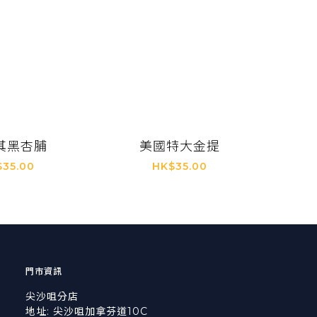
其黑杏脯
美國特大金提
$35.00
HK$35.00
門市資訊
尖沙咀分店
地址: 尖沙咀加拿芬道10C